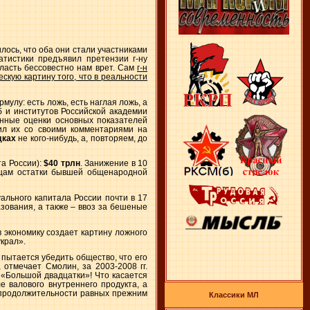
ось, что оба они стали участниками
атистики предъявил претензии г-ну
власть бессовестно нам врет. Сам
г-н
скую картину того, что в реальности
мулу: есть ложь, есть наглая ложь, а
б и институтов Российской академии
енные оценки основных показателей
ил их со своими комментариями на
дках
не кого-нибудь, а, повторяем, до
а России):
$40 трлн
. Занижение в 10
анцам остатки бывшей общенародной
ального капитала России почти в 17
зования, а также – ввоз за бешеные
 экономику создает картину ложного
крал».
 пытается убедить общество, что его
 отмечает Смолин, за 2003-2008 гг.
 «Большой двадцатки»! Что касается
е валового внутреннего продукта, а
о продолжительности равных прежним
Классики МЛ