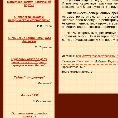
Уровень безработицы
, в % к зан
Манифест коммунистической
И поэтому существует разница ме
партии
составляла 4-5 раз, нужно как след
Численность совершенных пре
которые регистрируются, но в офи
О диалектическом и
которые либо вообще не регистрир
историческом материализме
Академии Генеральной прокуратуры 
И.В. Сталин
официальная статистика – примерно 
Чтобы сохраниться, резюмирует
«розовые очки». Но в истории пол
Английские корни немецкого
депутат. Жаль страну. А для нее луч
фашизма
М. Саркисянц
Источник
:
http://www.krasnoe.tv/node/153
Судебный отчет по делу
Категория
:
Капитализм
|
Добавил
:
Редакц
антисоветского "право-
троцкистского блока"
Просмотров
:
527
Всего комментариев
:
0
Тайны "голодомора"
Миронин С.
Москва 1937
Л. Фейхтвангер
О правильной поклейке
ярлычков