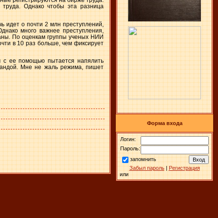
тные регистрируются на бирже труда.
 труда. Однако чтобы эта разница
чь идет о почти 2 млн преступлений,
Однако много важнее преступления,
аны. По оценкам группы ученых НИИ
чти в 10 раз больше, чем фиксирует
ам с ее помощью пытается напялить
гандой. Мне не жаль режима, пишет
Форма входа
Логин:
Пароль:
запомнить
Забыл пароль
|
Регистрация
или