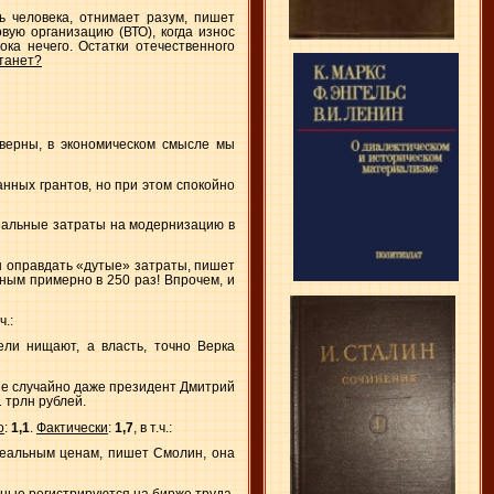
ть человека, отнимает разум, пишет
вую организацию (ВТО), когда износ
ка нечего. Остатки отечественного
танет?
верны, в экономическом смысле мы
анных грантов, но при этом спокойно
реальные затраты на модернизацию в
бы оправдать «дутые» затраты, пишет
ным примерно в 250 раз! Впрочем, и
.ч.:
ели нищают, а власть, точно Верка
 Не случайно даже президент Дмитрий
 трлн рублей.
о
:
1,1
.
Фактически
:
1,7
, в т.ч.:
реальным ценам, пишет Смолин, она