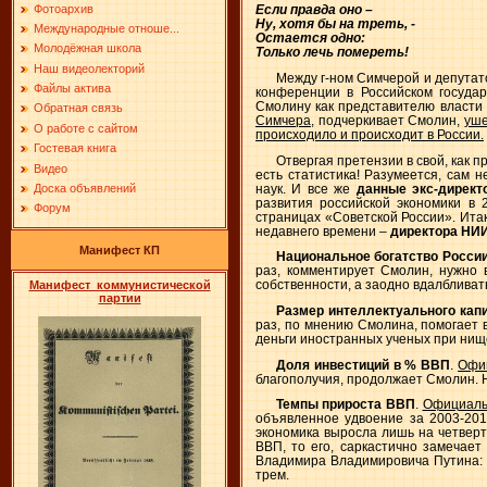
Фотоархив
Если правда оно –
Ну, хотя бы на треть, -
Международные отноше...
Остается одно:
Молодёжная школа
Только лечь помереть!
Наш видеолекторий
Между г-ном Симчерой и депутат
Файлы актива
конференции в Российском государ
Смолину как представителю власти (
Обратная связь
Симчера
, подчеркивает Смолин,
уше
О работе с сайтом
происходило и происходит в России.
Гостевая книга
Отвергая претензии в свой, как п
Видео
есть статистика! Разумеется, сам 
наук. И все же
данные экс-директ
Доска объявлений
развития российской экономики в 2
Форум
страницах «Советской России». Ита
недавнего времени –
директора НИИ
Манифест КП
Национальное богатство России
раз, комментирует Смолин, нужно 
собственности, а заодно вдалбливат
Манифест коммунистической
партии
Размер интеллектуального кап
раз, по мнению Смолина, помогает 
деньги иностранных ученых при нищ
Доля инвестиций в % ВВП
.
Офи
благополучия, продолжает Смолин. Н
Темпы прироста ВВП
.
Официаль
объявленное удвоение за 2003-2010
экономика выросла лишь на четверт
ВВП, то его, саркастично замечает
Владимира Владимировича Путина: д
трем.