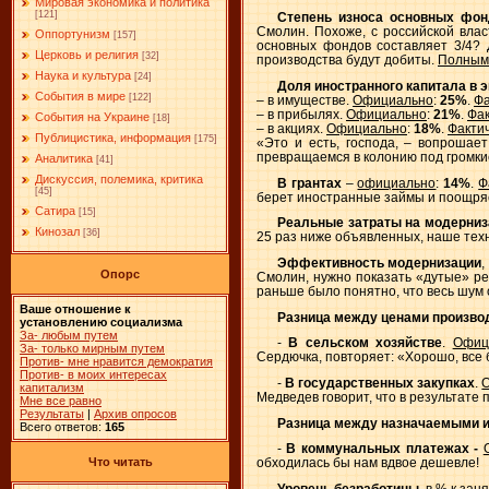
Мировая экономика и политика
[121]
Степень износа основных фон
Смолин. Похоже, с российской влас
Оппортунизм
[157]
основных фондов составляет 3/4? 
Церковь и религия
[32]
производства будут добиты.
Полным 
Наука и культура
[24]
Доля иностранного капитала в 
События в мире
[122]
– в имуществе.
Официально
:
25%
.
Фа
– в прибылях.
Официально
:
21%
.
Фак
События на Украине
[18]
– в акциях.
Официально
:
18%
.
Факти
Публицистика, информация
[175]
«Это и есть, господа, – вопроша
превращаемся в колонию под громкие 
Аналитика
[41]
Дискуссия, полемика, критика
В грантах
–
официально
:
14%
.
Ф
[45]
берет иностранные займы и поощря
Сатира
[15]
Реальные затраты на модерни
Кинозал
[36]
25 раз ниже объявленных, наше техн
Эффективность модернизации
,
Опорс
Смолин, нужно показать «дутые» ре
раньше было понятно, что весь шум 
Ваше отношение к
Разница между ценами произво
установлению социализма
За- любым путем
-
В сельском хозяйстве
.
Офиц
За- только мирным путем
Сердючка, повторяет: «Хорошо, все б
Против- мне нравится демократия
Против- в моих интересах
-
В государственных закупках
.
капитализм
Медведев говорит, что в результате
Мне все равно
Результаты
|
Архив опросов
Разница между назначаемыми 
Всего ответов:
165
-
В коммунальных платежах -
Что читать
обходилась бы нам вдвое дешевле!