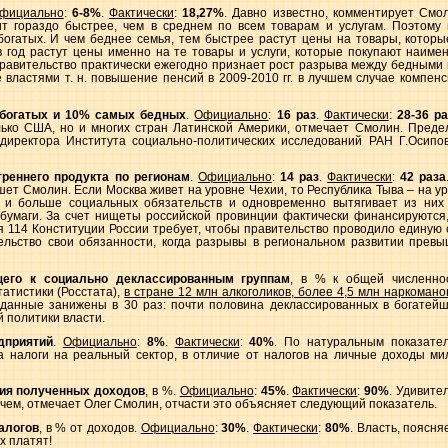
фициально
:
6-8%
.
Фактически
:
18,27%
. Давно известно, комментирует Смо
ит гораздо быстрее, чем в среднем по всем товарам и услугам. Поэтому
огатых. И чем беднее семья, тем быстрее растут цены на товары, которые
в год растут цены именно на те товары и услуги, которые покупают наиме
правительство практически ежегодно признает рост разрыва между бедными
е властями т. н. повышение пенсий в 2009-2010 гг. в лучшем случае компе
богатых и 10% самых бедных
.
Официально
:
16 раз
.
Фактически
:
28-36 ра
ько США, но и многих стран Латинской Америки, отмечает Смолин. Пред
директора Института социально-политических исследований РАН Г.Осипов
треннего продукта по регионам
.
Официально
:
14 раз
.
Фактически
:
42 раза
шет Смолин. Если Москва живет на уровне Чехии, то Республика Тыва – на у
 и больше социальных обязательств и одновременно вытягивает из них 
бумаги. За счет нищеты российской провинции фактически финансируются, 
тья 114 Конституции России требует, чтобы правительство проводило единую
ельство свои обязанности, когда разрывы в региональном развитии превы
щего к социально деклассированным группам
, в % к общей численно
атистики (Росстата),
в стране 12 млн алкоголиков, более 4,5 млн наркоман
данные занижены в 30 раз: почти половина деклассированных в богатейш
 политики власти.
дприятий
.
Официально
:
8%
.
Фактически
:
40%
. По натуральным показате
 а налоги на реальный сектор, в отличие от налогов на личные доходы ми
ия полученных доходов
, в %.
Официально
:
45%
.
Фактически
:
90%
. Удивите
чем, отмечает Олег Смолин, отчасти это объясняет следующий показатель.
алогов
, в % от доходов.
Официально
:
30%
.
Фактически
:
80%
. Власть, поясня
х платят!