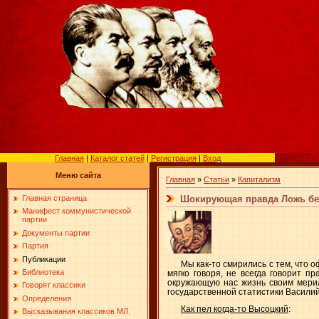
Главная
|
Каталог статей
|
Регистрация
|
Вход
Меню сайта
Главная
»
Статьи
»
Капитализм
Шокирующая правда Ложь бес
Главная страница
Манифест коммунистической
партии
Документы партии
Партия
Публикации
Мы как-то смирились с тем, что 
Библиотека
мягко говоря, не всегда говорит п
окружающую нас жизнь своим мерил
Говорят классики
государственной статистики Василий
Определения
Как пел когда-то Высоцкий
:
Высказывания классиков МЛ.