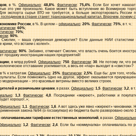
дов
, в %.
Официально
:
48,8%
.
Фактически
:
75,4%
. Если Бог хочет наказа
тью это уже произошло. Какое может быть вступление во Всемирную торго
Для экспорта сырья ВТО не требуется, а больше экспортировать России по
господином в стране станет транснациональный капитал. Впрочем, почему с
экономике России
, в %. В целом –
официально
:
20%
.
Фактически
:
75%
, в т. ч.:
ктически
:
60%
;
тически
:
70%
;
чески
:
90%
.
ет Смолин, – ваша суверенная демократия? Если данные НИИ статистики 
крики, что встаем с колен!».
актически
:
90%
. Забавно, отмечает Смолин, что власть очень боится иностр
ет продажу иностранцам наших предприятий!
зацию
, в млрд рублей.
Официально
:
750
.
Фактически
:
30
. Не потому ли, что 
ологическое отставание усиливается, а весь ее «пар» выходит в «свисток»?
 в % к затратам.
Официально
:
25%
.
Фактически
:
2,5%
. Еще бы: для того, что
зультаты. Если помножить одно на другое, эффект оказывается приукрашен
о модернизации – это красивые витрины вместо великих строек.
дителей и розничными ценами
, в разах.
Официально
:
1,5
.
Фактически
:
3,2
, в т
иально
:
1,3
.
Фактически
:
4,0
. Посредники «жиреют», работники и покупат
удет хорошо!..»;
Официально
:
1,1
.
Фактически
:
1,6
. А вот здесь уже явно «жиреют» чиновники.
 применения закона №94 (о госзакупках) из бюджета было разворовано около 1
и оплачиваемыми тарифами естественных монополий
, в разах.
Официальн
Официально
:
1,2
.
Фактически
:
2,4
. Если бы «коммуналка» оплачивалась по 