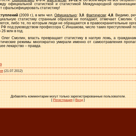
ятости.
Официально
:
2-3%
.
Фактически
:
10-12%
. Во всем мире не все безрабо
жду официальной статисткой и статистикой Международной организации
ует сфальсифицировать статистику!
ступлений
(
2009 г
.), в млн чел.
Официально
:
3,0
.
Фактически
:
4,8
. Видимо, ре
циальную статистику странным образом не попадают, отмечает Смолин. 
уются, либо те, по которым люди не обращаются в правоохранительные орг
РФ под руководством профессора С.Иншакова, число таких преступлений по
26 млн в год.
 Олег Смолин, власть превращает статистику в наглую ложь, а граждан
итические режимы многократно умирали именно от самоотравления пропа
шее лекарство – правда.
29
ия
(21.07.2012)
Добавлять комментарии могут только зарегистрированные пользователи.
[
Регистрация
|
Вход
]