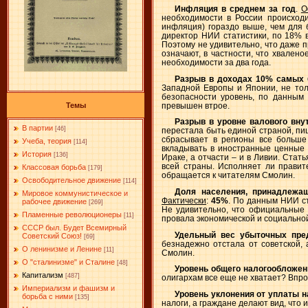
Инфляция в среднем за год
.
О
необходимости в России происход
инфляция) гораздо выше, чем для б
директор НИИ статистики, по 18% 
Поэтому не удивительно, что даже 
означают, в частности, что хвалено
необходимости за два года.
Разрыв в доходах 10% самых 
Западной Европы и Японии, не тол
безопасности уровень, по данным 
превышен втрое.
Темы
Разрыв в уровне валового вну
В партии
[46]
перестала быть единой страной, пи
сбрасывает в регионы все больше
Учеба, теория
[114]
вкладывать в иностранные ценные 
История
[136]
Ираке, а отчасти – и в Ливии. Ста
всей страны. Исполняет ли правит
Классовая борьба
[179]
обращается к читателям Смолин.
Освободительное движение
[114]
Доля населения, принадлежа
Мировое коммунистическое и
Фактически
:
45%
. По данным НИИ ст
рабочее движение
[269]
Не удивительно, что официальные 
Пламенные революционеры
[11]
провала экономической и социальной
СССР был. Будет Всемирный
Удельный вес убыточных пре
Советский Союз!
[69]
безнадежно отстала от советской,
О ленинизме и Ленине
[11]
Смолин.
О "сталинизме" и Сталине
[48]
Уровень общего налогообложен
Капитализм
[487]
олигархам все еще не хватает? Впро
Империализм и фашизм и
Уровень уклонения от уплаты н
борьба с ними
[135]
налоги, а граждане делают вид, что и