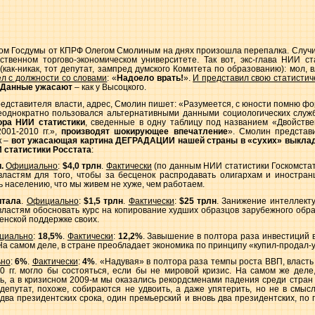
ом Госдумы от КПРФ Олегом Смолиным на днях произошла перепалка. Случил
ственном торгово-экономическом университете. Так вот, экс-глава НИИ ст
как-никак, тот депутат, зампред думского Комитета по образованию): мол, 
л с должности со словами
: «
Надоело врать!
».
И представил свою статистиче
Данные ужасают
– как у Высоцкого.
редставителя власти, адрес, Смолин пишет: «Разумеется, с юности помню фор
неоднократно пользовался альтернативными данными социологических служ
ора НИИ статистики
, сведенные в одну таблицу под названием «Двойств
001-2010 гг.»,
производят шокирующее впечатление
». Смолин представ
к –
вот ужасающая картина ДЕГРАДАЦИИ нашей страны в «сухих» выкла
 статистики Росстата
:
.
Официально
:
$4,0 трлн
.
Фактически
(по данным НИИ статистики Госкомстат
властям для того, чтобы за бесценок распродавать олигархам и иностр
ь населению, что мы живем не хуже, чем работаем.
итала
.
Официально
:
$1,5 трлн
.
Фактически
:
$25 трлн
. Занижение интеллекту
властям обосновать курс на копирование худших образцов зарубежного обра
енской поддержке своих.
циально
:
18,5%
.
Фактически
:
12,2%
. Завышение в полтора раза инвестиций в
а самом деле, в стране преобладает экономика по принципу «купил-продал-у
но
:
6%
.
Фактически
:
4%
. «Надувая» в полтора раза темпы роста ВВП, власть
 гг. могло бы состояться, если бы не мировой кризис. На самом же деле,
ь, а в кризисном 2009-м мы оказались рекордсменами падения среди стран
 депутат, похоже, собираются не удвоить, а даже упятерить, но не в смысл
ва президентских срока, один премьерский и вновь два президентских, п