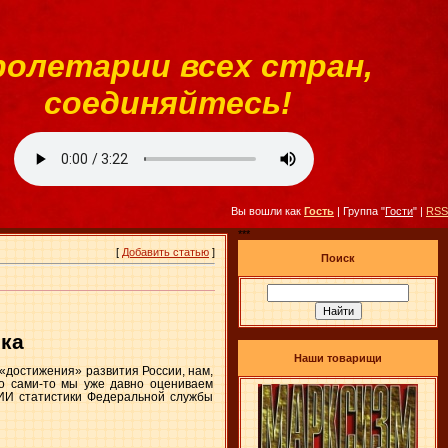
ролетарии всех стран,
соединяйтесь!
Вы вошли как
Гость
| Группа "
Гости
" |
RSS
***
[
Добавить статью
]
Поиск
ика
Наши товарищи
 «достижения» развития России, нам,
что сами-то мы уже давно оцениваем
НИИ статистики Федеральной службы