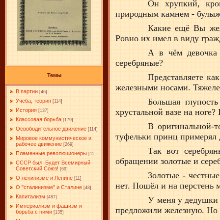
Он хрупкий, кро
природным камнем - булыжн
Какие ещё Вы жел
Ровно их имел в виду граж
А в чём девочка
серебряные?
Представляете как
Темы
железными носами. Тяжелен
В партии
[46]
Большая глупость
Учеба, теория
[114]
хрустальной вазе на ноге? 
История
[137]
Классовая борьба
[179]
В оригинальной-т
Освободительное движение
[114]
туфельки принц примерял д
Мировое коммунистическое и
рабочее движение
[269]
Так вот серебрян
Пламенные революционеры
[11]
обращении золотые и сереб
СССР был. Будет Всемирный
Советский Союз!
[69]
Золотые - честные
О ленинизме и Ленине
[11]
нет. Пошёл и на перстень 
О "сталинизме" и Сталине
[48]
Капитализм
[487]
У меня у дедушки 
Империализм и фашизм и
предложили железную. Но л
борьба с ними
[135]