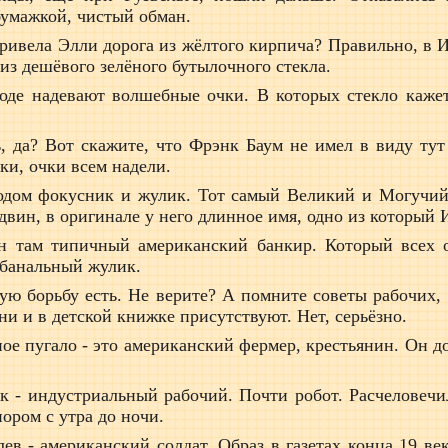
бумажкой, чистый обман.
привела Элли дорога из жёлтого кирпича? Правильно, в
из дешёвого зелёного бутылочного стекла.
оде надевают волшебные очки. В которых стекло кажет
, да? Вот скажите, что Фрэнк Баум не имел в виду тут
ки, очки всем надели.
родом фокусник и жулик. Тот самый Великий и Могучий
удвин, в оригинале у него длинное имя, одно из который 
н там типичный американский банкир. Который всех 
 банальный жулик.
ую борьбу есть. Не верите? А помните советы рабочих,
ни и в детской книжке присутствуют. Нет, серьёзно.
ое пугало - это американский фермер, крестьянин. Он 
 - индустриальный рабочий. Почти робот. Расчеловечил
пором с утра до ночи.
ев - американский солдат. Образ в газетах конца 19 в