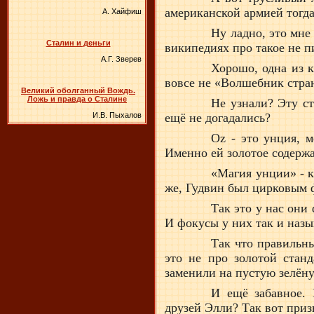
американской армией тогда
А. Хайфиш
Ну ладно, это мне
Сталин и деньги
википедиях про такое не п
А.Г. Зверев
Хорошо, одна из к
вовсе не «Волшебник стра
Великий оболганный Вождь.
Ложь и правда о Сталине
Не узнали? Эту ст
ещё не догадались?
И.В. Пыхалов
Oz - это унция, м
Именно ей золотое содерж
«Магия унции» - к
же, Гудвин был цирковым
Так это у нас он
И фокусы у них так и назы
Так что правильн
это не про золотой стан
заменили на пустую зелён
И ещё забавное.
друзей Элли? Так вот приз