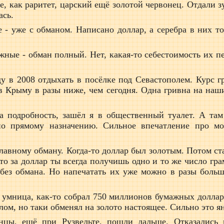
е, как раритет, царский ещё золотой червонец. Отдали 
ась.
 - уже с обманом. Написано доллар, а серебра в них т
жные - обман полный. Нет, какая-то себестоимость их пе
у в 2008 отдыхать в посёлке под Севастополем. Курс г
в Крыму в разы ниже, чем сегодня. Одна гривна на наши
за подробность, зашёл я в общественный туалет. А та
по прямому назначению. Сильное впечатление про м
лавному обману. Когда-то доллар был золотым. Потом с
что за доллар ты всегда получишь одно и то же число гра
 без обмана. Но напечатать их уже можно в разы больш
, умница, как-то собрал 750 миллионов бумажных долла
м, но таки обменял на золото настоящее. Сильно это я
нцы, ещё при Рузвельте, пошли дальше. Отказались 