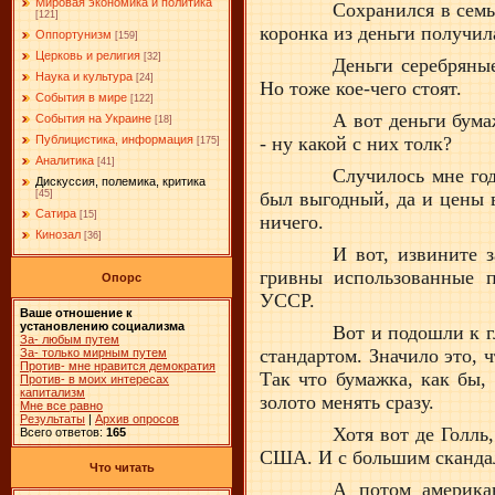
Мировая экономика и политика
Сохранился в семь
[121]
коронка из деньги получил
Оппортунизм
[159]
Церковь и религия
[32]
Деньги серебряные
Наука и культура
[24]
Но тоже кое-чего стоят.
События в мире
[122]
А вот деньги бума
События на Украине
[18]
- ну какой с них толк?
Публицистика, информация
[175]
Аналитика
[41]
Случилось мне год
Дискуссия, полемика, критика
был выгодный, да и цены 
[45]
Сатира
[15]
ничего.
Кинозал
[36]
И вот, извините 
гривны использованные 
Опорс
УССР.
Ваше отношение к
установлению социализма
Вот и подошли к г
За- любым путем
стандартом. Значило это, 
За- только мирным путем
Против- мне нравится демократия
Так что бумажка, как бы,
Против- в моих интересах
капитализм
золото менять сразу.
Мне все равно
Результаты
|
Архив опросов
Хотя вот де Голль
Всего ответов:
165
США. И с большим скандало
Что читать
А потом америка