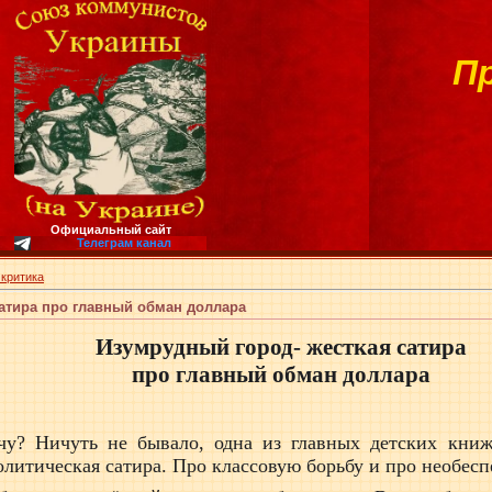
П
Официальный сайт
Телеграм канал
 критика
сатира про главный обман доллара
Изумрудный город- жесткая сатира
про главный обман доллара
чу? Ничуть не бывало, одна из главных детских кни
олитическая сатира. Про классовую борьбу и про необес