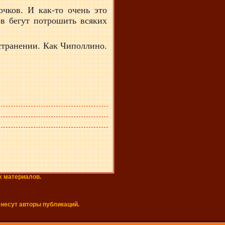
чков. И как-то очень это
в бегут потрошить всяких
остранении. Как Чиполлино.
х материалов.
 несут авторы публикаций.