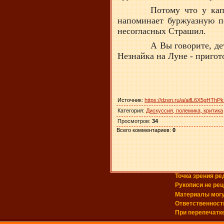
Потому что у кап
напоминает буржуазную п
несогласных Страшил.
А Вы говорите, де
Незнайка на Луне - пригото
Источник
:
https://dzen.ru/a/aifL6X5gHTh
Категория
:
Дискуссия, полемика, критика
Просмотров
:
34
Всего комментариев
:
0
Точка зрения ре
Рукописи не ре
Материалы могу
Ответственность
При перепечатк