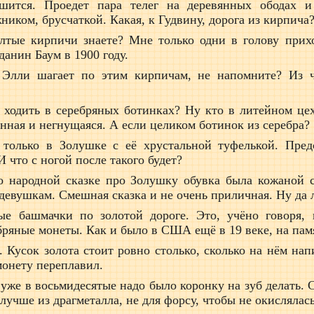
шится. Проедет пара телег на деревянных ободах и
иком, брусчаткой. Какая, к Гудвину, дорога из кирпича
тые кирпичи знаете? Мне только одни в голову приход
данин Баум в 1900 году.
 Элли шагает по этим кирпичам, не напомните? Из ч
 ходить в серебряных ботинках? Ну кто в литейном цех
ная и негнущаяся. А если целиком ботинок из серебра? 
 только в Золушке с её хрустальной туфелькой. Предс
И что с ногой после такого будет?
о народной сказке про Золушку обувка была кожаной с
евушкам. Смешная сказка и не очень приличная. Ну да 
ые башмачки по золотой дороге. Это, учёно говоря, 
ряные монеты. Как и было в США ещё в 19 веке, на пам
. Кусок золота стоит ровно столько, сколько на нём н
монету переплавил.
уже в восьмидесятые надо было коронку на зуб делать. 
учше из драгметалла, не для форсу, чтобы не окислялась