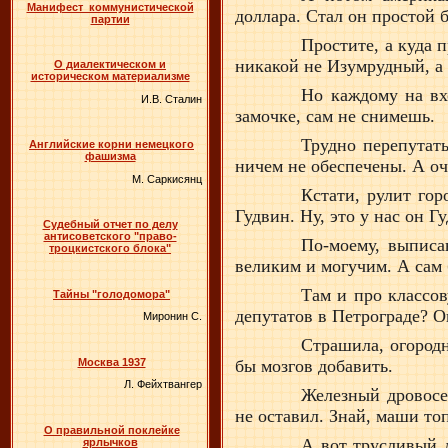
Манифест коммунистической
доллара. Стал он простой 
партии
Простите, а куда 
никакой не Изумрудный, а 
О диалектическом и
историческом материализме
Но каждому на вх
И.В. Сталин
замочке, сам не снимешь.
Трудно перепутать
Английские корни немецкого
фашизма
ничем не обеспечены. А оч
М. Саркисянц
Кстати, рулит го
Гудвин. Ну, это у нас он Г
Судебный отчет по делу
антисоветского "право-
По-моему, выписа
троцкистского блока"
великим и могучим. А сам
Там и про классов
Тайны "голодомора"
депутатов в Петрограде? О
Миронин С.
Страшила, огородн
Москва 1937
бы мозгов добавить.
Л. Фейхтвангер
Железный дровосек
не оставил. Знай, маши то
О правильной поклейке
А вот трусливый л
ярлычков