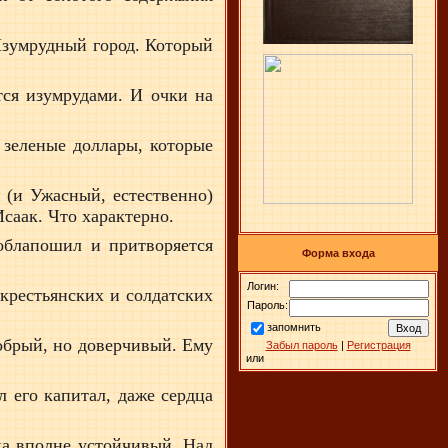
 Изумрудный город. Который
ся изумрудами. И очки на
 зеленые доллары, которые
 (и Ужасный, естественно)
Исаак. Что характерно.
облапошил и притворяется
Форма входа
Логин:
 крестьянских и солдатских
Пароль:
запомнить
добрый, но доверчивый. Ему
Забыл пароль
|
Регистрация
или
 его капитал, даже сердца
ека вполне устойчивый. Над