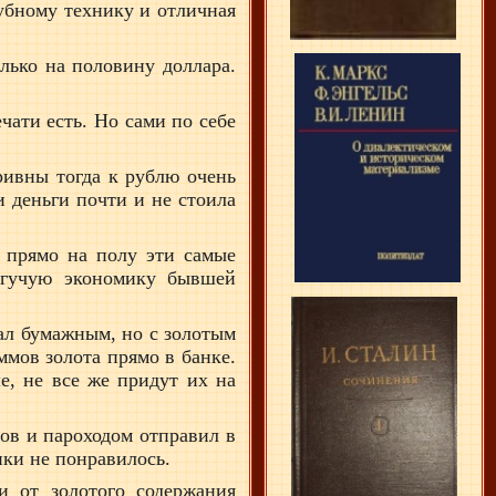
зубному технику и отличная
олько на половину доллара.
чати есть. Но сами по себе
ривны тогда к рублю очень
 деньги почти и не стоила
м прямо на полу эти самые
огучую экономику бывшей
тал бумажным, но с золотым
ммов золота прямо в банке.
е, не все же придут их на
ров и пароходом отправил в
нки не понравилось.
и от золотого содержания