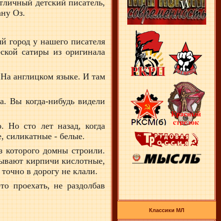
отличный детский писатель,
ну Оз.
й город у нашего писателя
еской сатиры из оригинала
 На англицком языке. И там
а. Вы когда-нибудь видели
 Но сто лет назад, когда
, силикатные - белые.
з которого домны строили.
 бывают кирпичи кислотные,
точно в дорогу не клали.
то проехать, не раздолбав
Классики МЛ