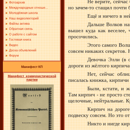
Не верите, сейчас
Фотоархив
но зачем-то стащил почти
Международные отноше...
Молодёжная школа
Ещё и ничего в не
Наш видеолекторий
Дальше Волков на
Файлы актива
Обратная связь
вышел куда как веселее, 
О работе с сайтом
просочились.
Гостевая книга
Этого самого Волш
Видео
совсем никаких секретов. 
Доска объявлений
Форум
Девочка Элли (в 
дороги из жёлтого кирпича
Манифест КП
Нет, сейчас обли
Манифест коммунистической
писалась книжка, кирпичи 
партии
Были, кстати, и 
Там кирпич - не просто ст
щелочные, нейтральные. Кр
Кирпич на дороге
подвеску совсем. Но это о
Никто и нигде кир