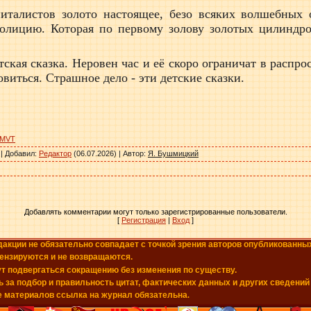
италистов золото настоящее, безо всяких волшебных о
олицию. Которая по первому золову золотых цилиндро
тская сказка. Неровен час и её скоро ограничат в распр
виться. Страшное дело - эти детские сказки.
PkMVT
|
Добавил
:
Редактор
(06.07.2026) |
Автор
:
Я. Бушмицкий
Добавлять комментарии могут только зарегистрированные пользователи.
[
Регистрация
|
Вход
]
дакции не обязательно совпадает с точкой зрения авторов опубликованны
цензируются и не возвращаются.
т подвергаться сокращению без изменения по существу.
 за подбор и правильность цитат, фактических данных и других сведений
е материалов ссылка на журнал обязательна
.