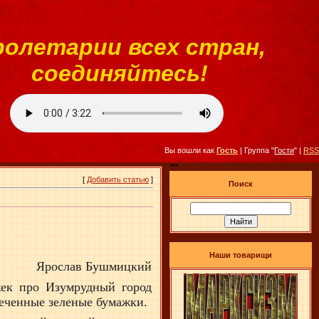
ролетарии всех стран,
соединяйтесь!
Вы вошли как
Гость
| Группа "
Гости
" |
RSS
***
[
Добавить статью
]
Поиск
Наши товарищи
Ярослав Бушмицкий
жек про Изумрудный город
печенные зеленые бумажки.