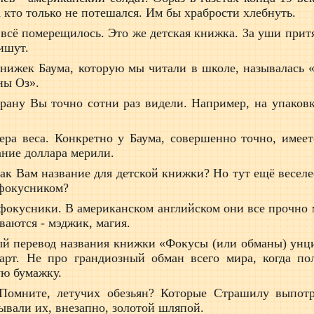
 кто только не потешался. Им бы храбрости хлебнуть.
 всё померещилось. Это же детская книжка. За уши притя
ишут.
нижек Баума, которую мы читали в школе, называлась «
ны Оз».
рану Вы точно сотни раз видели. Например, на упаковк
ера веса. Конкретно у Баума, совершенно точно, имеет
ание доллара мерили.
ак Вам название для детской книжки? Но тут ещё веселее
 фокусником?
и фокусники. В американском английском они все прочн
ваются - мэджик, магия.
ый перевод названия книжки «Фокусы (или обманы) унци
дарт. Не про грандиозный обман всего мира, когда по
ую бумажку.
 Помните, летучих обезьян? Которые Страшилу выпот
ывали их, внезапно, золотой шляпой.