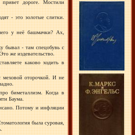
 привет дороге. Мостили
?
ят - это золотые слитки.
его у неё башмачки? Ах,
у бывал - там спецобувь с
Это же издевательство.
тавляете каково ходить в
 меховой оторочкой. И не
ладно.
про биметаллизм. Когда в
яти Баума.
аписано. Потому и инфляции
Стоматология была суровая,
.