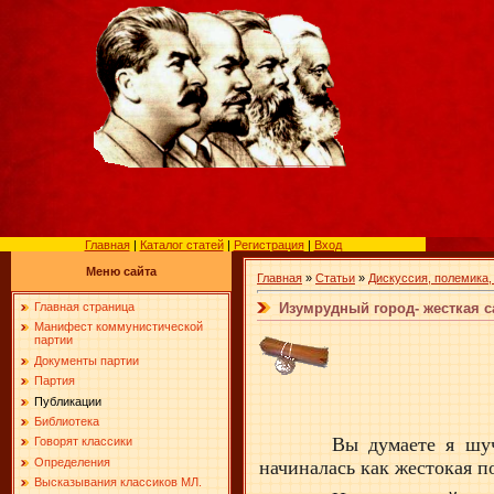
Главная
|
Каталог статей
|
Регистрация
|
Вход
Меню сайта
Главная
»
Статьи
»
Дискуссия, полемика,
Изумрудный город- жесткая 
Главная страница
Манифест коммунистической
партии
Документы партии
Партия
Публикации
Библиотека
Вы думаете я шу
Говорят классики
Определения
начиналась как жестокая п
Высказывания классиков МЛ.