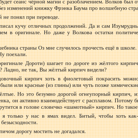
 будет сеанс чёрной магии с разоблачением. Волков был 
 без изменений книжку Фрэнка Баума про волшебную стра
й не понял при переводе.
писал кучу отличных продолжений. Да и сам Изумрудны
чем в оригинале. Но даже у Волкова остатки политич
ебника страны Оз мне случилось прочесть ещё в школе.
Ну поехали.
оригинале Дороти) шагает по дороге из жёлтого кирпич
? Ладно, не так, Вы жёлтый кирпич видели?
цовочный кирпич хоть в фиолетовый покрасить можно.
были или красные (из глины) или чуть позже химические
жёлтые. Но это безумно дорогой огнеупорный кирпич, и
енка, он активно взаимодействует с расплавом. Потому
утится в голове словечко «шамотный» кирпич. Но такое 
 я только у нас в ямах видел. Битый, чтобы хоть как-
т безысходности.
пичом дорогу мостить не догадался.