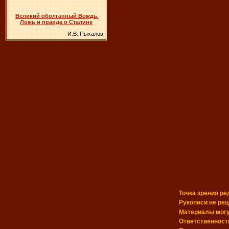
Великий оболганный Вождь.
Ложь и правда о Сталине
И.В. Пыхалов
Точка зрения ре
Рукописи не ре
Материалы могу
Ответственность