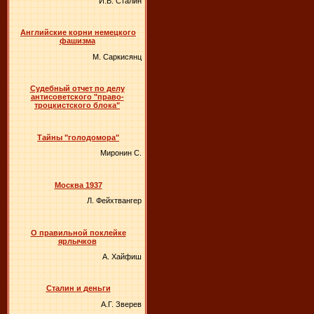
И.В. Сталин
Английские корни немецкого
фашизма
М. Саркисянц
Судебный отчет по делу
антисоветского "право-
троцкистского блока"
Тайны "голодомора"
Миронин С.
Москва 1937
Л. Фейхтвангер
О правильной поклейке
ярлычков
А. Хайфиш
Сталин и деньги
А.Г. Зверев