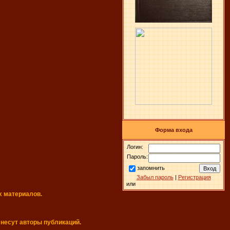
Форма входа
Логин:
Пароль:
запомнить
Забыл пароль
|
Регистрация
или
х материалов.
 несут авторы публикаций.