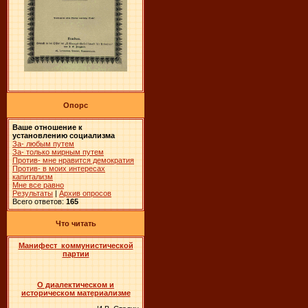
Опорс
Ваше отношение к
установлению социализма
За- любым путем
За- только мирным путем
Против- мне нравится демократия
Против- в моих интересах
капитализм
Мне все равно
Результаты
|
Архив опросов
Всего ответов:
165
Что читать
Манифест коммунистической
партии
О диалектическом и
историческом материализме