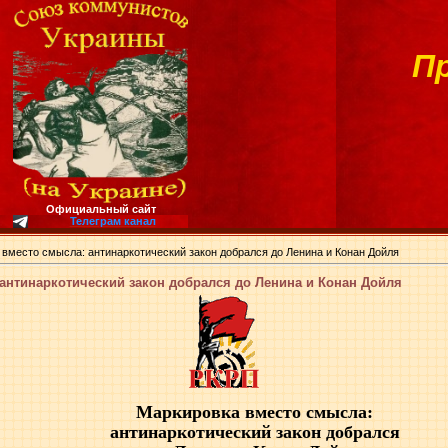
П
Официальный сайт
Телеграм канал
вместо смысла: антинаркотический закон добрался до Ленина и Конан Дойля
антинаркотический закон добрался до Ленина и Конан Дойля
Маркировка вместо смысла:
антинаркотический закон добрался