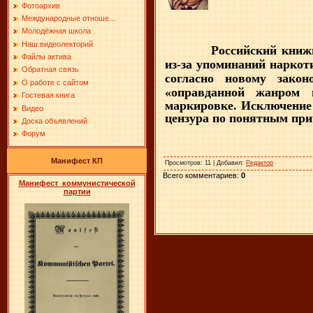
Фотоархив
Международные отноше...
Молодёжная школа
Наш видеолекторий
Российский книж
Файлы актива
из-за упоминаний наркоти
Обратная связь
согласно новому закон
О работе с сайтом
«оправданной жанром 
Гостевая книга
маркировке. Исключение 
Видео
цензура по понятным при
Доска объявлений
Форум
Манифест КП
Просмотров
: 11 |
Добавил
:
Редактор
Всего комментариев
:
0
Манифест коммунистической
партии