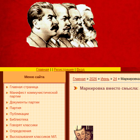
Главная
|
|
Регистрация
|
Вход
Меню сайта
Главная
»
2026
»
Июнь
»
24
» Маркировка 
Главная страница
Маркировка вместо смысла: 
Манифест коммунистической
партии
Документы партии
Партия
Публикации
Библиотека
Говорят классики
Определения
Высказывания классиков МЛ.