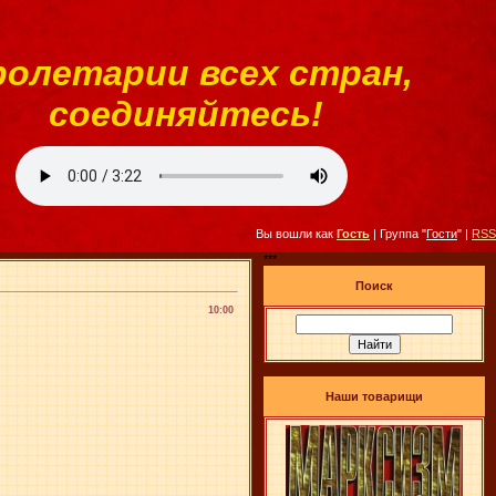
ролетарии всех стран,
соединяйтесь!
Вы вошли как
Гость
| Группа "
Гости
" |
RSS
***
Поиск
10:00
Наши товарищи