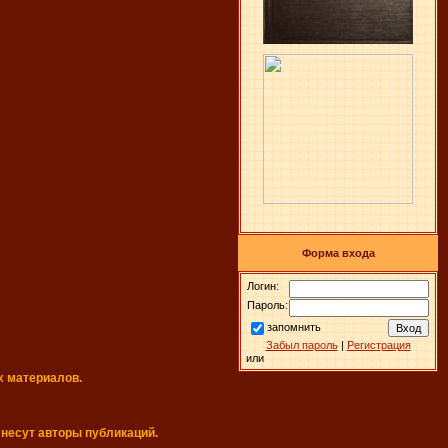
Форма входа
Логин:
Пароль:
запомнить
Забыл пароль
|
Регистрация
или
х материалов.
 несут авторы публикаций.