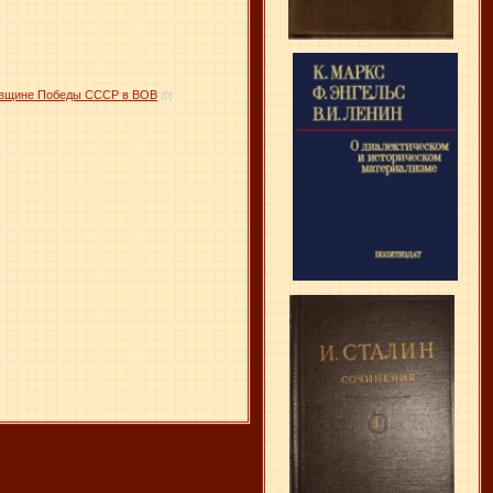
довщине Победы СССР в ВОВ
(0)