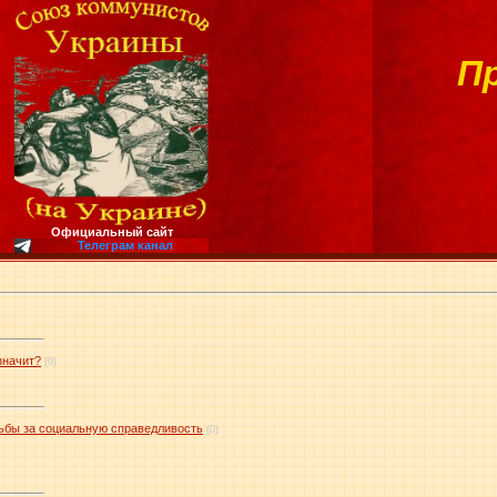
П
Официальный сайт
Телеграм канал
значит?
(0)
ьбы за социальную справедливость
(0)