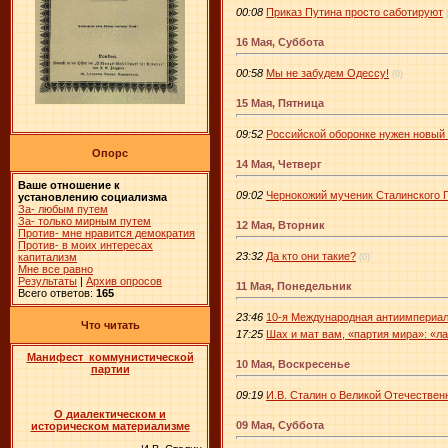
00:08
Приказ Путина просто саботируют
16 Мая, Суббота
00:58
Мы не забудем Одессу!
(0)
15 Мая, Пятница
09:52
Российской оборонке нужен новый 
Опорс
14 Мая, Четверг
Ваше отношение к
09:02
Чернокожий мученик Сталинского 
установлению социализма
За- любым путем
За- только мирным путем
12 Мая, Вторник
Против- мне нравится демократия
Против- в моих интересах
23:32
Да кто они такие?
капитализм
(0)
Мне все равно
Результаты
|
Архив опросов
11 Мая, Понедельник
Всего ответов:
165
23:46
10-я Международная антиимпериал
Что читать
17:25
Шах и мат вам, «партия мира»: «л
Манифест коммунистической
10 Мая, Воскресенье
партии
09:19
И.В. Сталин о Великой Отечествен
О диалектическом и
09 Мая, Суббота
историческом материализме