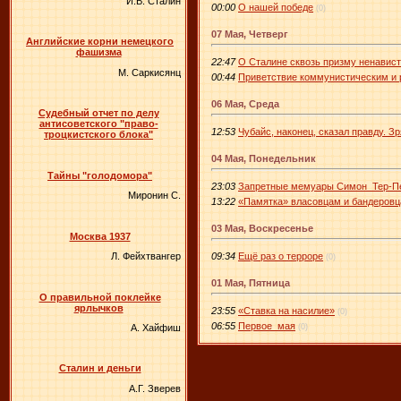
И.В. Сталин
00:00
О нашей победе
(0)
07 Мая, Четверг
Английские корни немецкого
фашизма
22:47
О Сталине сквозь призму ненависти
М. Саркисянц
00:44
Приветствие коммунистическим и 
06 Мая, Среда
Судебный отчет по делу
антисоветского "право-
12:53
Чубайс, наконец, сказал правду. З
троцкистского блока"
04 Мая, Понедельник
Тайны "голодомора"
23:03
Запретные мемуары Симон Тер-Пет
Миронин С.
13:22
«Памятка» власовцам и бандеров
03 Мая, Воскресенье
Москва 1937
09:34
Ещё раз о терроре
Л. Фейхтвангер
(0)
01 Мая, Пятница
О правильной поклейке
ярлычков
23:55
«Ставка на насилие»
(0)
06:55
Первое мая
(0)
А. Хайфиш
Сталин и деньги
А.Г. Зверев