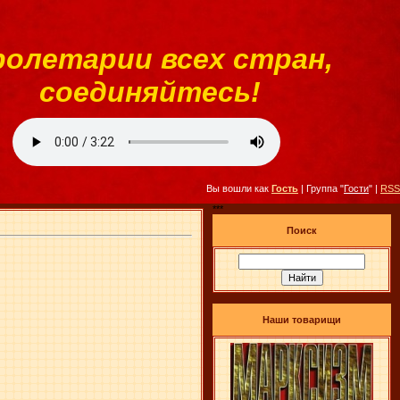
ролетарии всех стран,
соединяйтесь!
Вы вошли как
Гость
| Группа "
Гости
" |
RSS
***
Поиск
Наши товарищи