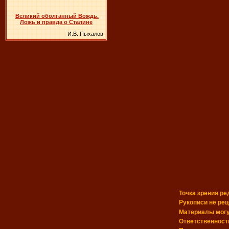
Великий оболганный Вождь.
Ложь и правда о Сталине
И.В. Пыхалов
Точка зрения ре
Рукописи не ре
Материалы могу
Ответственность