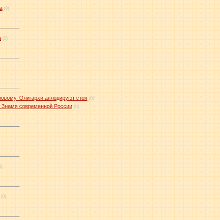
а
(0)
а
(0)
-новому. Олигархи аплодируют стоя
(0)
и Знамя современной России
(0)
0)
(0)