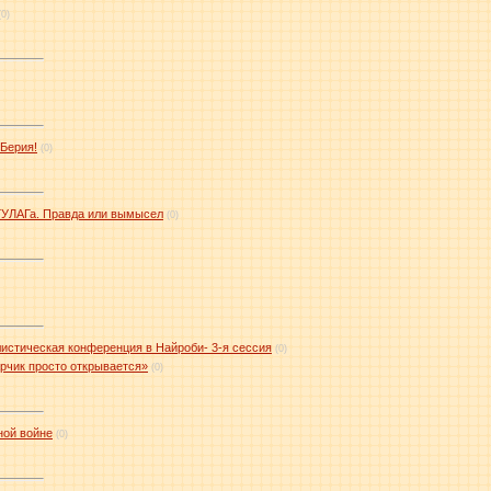
(0)
Берия!
(0)
ГУЛАГа. Правда или вымысел
(0)
истическая конференция в Найроби- 3-я сессия
(0)
арчик просто открывается»
(0)
ной войне
(0)