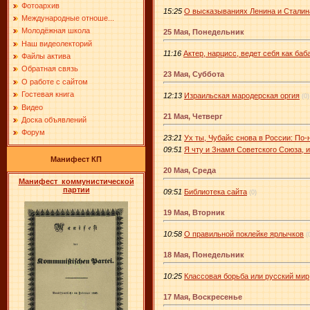
Фотоархив
15:25
О высказываниях Ленина и Сталин
Международные отноше...
Молодёжная школа
25 Мая, Понедельник
Наш видеолекторий
11:16
Актер, нарцисс, ведет себя как баб
Файлы актива
Обратная связь
23 Мая, Суббота
О работе с сайтом
Гостевая книга
12:13
Израильская мародерская оргия
(0)
Видео
21 Мая, Четверг
Доска объявлений
Форум
23:21
Ух ты, Чубайс снова в России: По
09:51
Я чту и Знамя Советского Союза, 
Манифест КП
20 Мая, Среда
Манифест коммунистической
партии
09:51
Библиотека сайта
(0)
19 Мая, Вторник
10:58
О правильной поклейке ярлычков
(
18 Мая, Понедельник
10:25
Классовая борьба или русский мир
17 Мая, Воскресенье