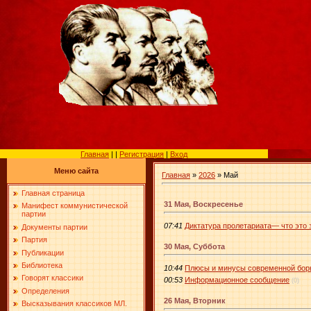
Главная
|
|
Регистрация
|
Вход
Меню сайта
Главная
»
2026
»
Май
Главная страница
31 Мая, Воскресенье
Манифест коммунистической
партии
07:41
Диктатура пролетариата— что это 
Документы партии
Партия
30 Мая, Суббота
Публикации
Библиотека
10:44
Плюсы и минусы современной бор
Говорят классики
00:53
Информационное сообщение
(0)
Определения
26 Мая, Вторник
Высказывания классиков МЛ.