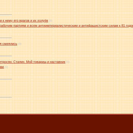
 к нему его врагов и их холуёв
(0)
рабочим партиям и всем антиимпериалистическим и антифашистским силам к 81 го
ря смеялись
(0)
росян: Сталин. Мой товарищ и наставник
(0)
цам
(0)